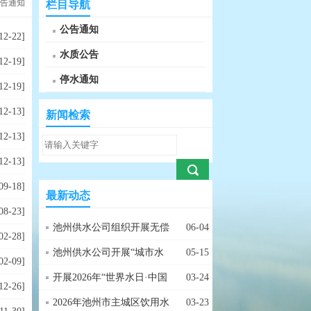
公告通知
栏目导航
公告通知
12-22]
水质公告
12-19]
停水通知
12-19]
12-13]
新闻检索
12-13]
12-13]
09-18]
最新动态
08-23]
池州供水公司组织开展无偿
06-04
02-28]
献血公益活动
池州供水公司开展“城市水
05-15
02-09]
管家，暖心千万家”主题宣
开展2026年“世界水日·中国
03-24
12-26]
传活动
水周”主题宣传活动
2026年池州市主城区饮用水
03-23