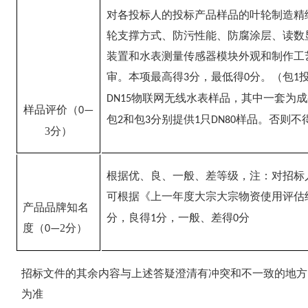
对各投标人的投标产品样品的叶轮制造精
轮支撑方式、防污性能、防腐涂层、读数
装置和水表测量传感器模块外观和制作工
审。本项最高得
分，最低得
分。（包
3
0
1
物联网无线水表样品，其中一套为成
DN15
样品评价（
0
—
包
和包
分别提供
只
样品。否则不
2
3
1
DN80
3
分）
根据优、良、一般、差等级，注：对招标
可根据《上一年度大宗大宗物资使用评估
产品品牌知名
分，良得
分，一般、差得
分
1
0
度（
2
分）
0
—
招标文件的其余内容与上述答疑澄清有冲突和不一致的地方
为准