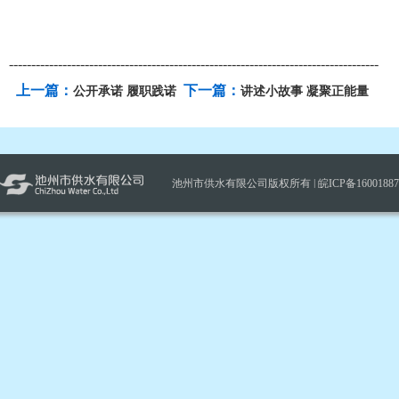
-----------------------------------------------------------------------------------
上一篇：
下一篇：
公开承诺 履职践诺
讲述小故事 凝聚正能量
池州市供水有限公司版权所有 |
皖ICP备1600188