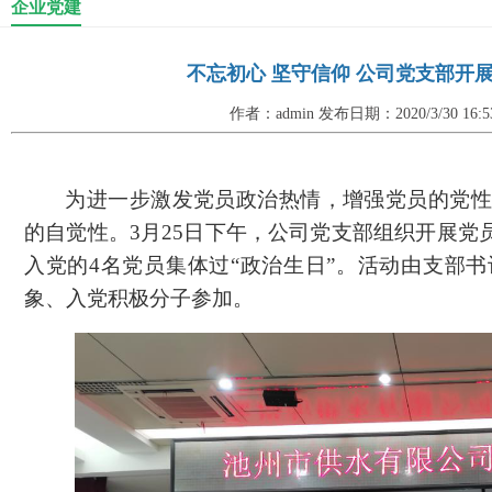
企业党建
不忘初心 坚守信仰 公司党支部开
作者：admin 发布日期：2020/3/30 16
为进一步激发党员政治热情，增强党员的党性
的自觉性
。
3
月
25
日下午，
公司
党支部组织开展党
入党的
4
名党员集体过
“政治生日”。
活动由支部书
象、入党积极分子参加。