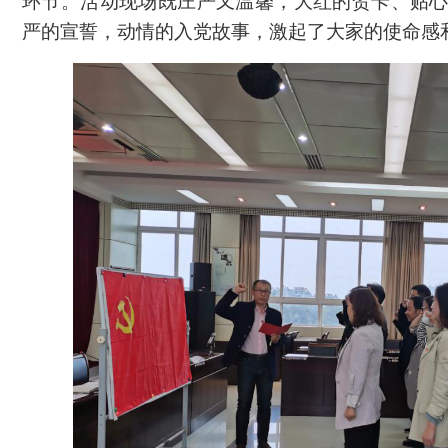
环节。活动现场既庄严又温馨，大红的贺卡、贴
严的宣誓，动情的入党故事，激起了大家的使命感