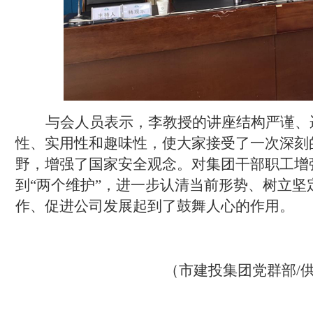
与会人员表示，李教授的讲座结构严谨、
性、实用性和趣味性，使大家接受了一次深刻
野，增强了国家安全观念。对集团干部职工增
到“两个维护”，进一步认清当前形势、树立
作、促进公司发展起到了鼓舞人心的作用。
（市建投集团党群部
/