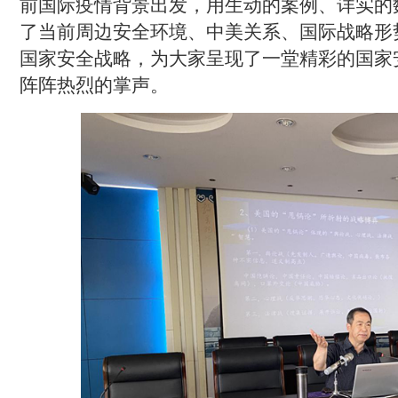
前国际疫情背景出发，用生动的案例、详实的
了当前周边安全环境、中美关系、国际战略形
国家安全战略，为大家呈现了一堂
精彩的
国家
阵阵热烈的掌声。