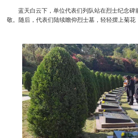
蓝天白云下，单位代表们列队站在烈士纪念碑
敬。随后，代表们陆续瞻仰烈士墓，轻轻摆上菊花