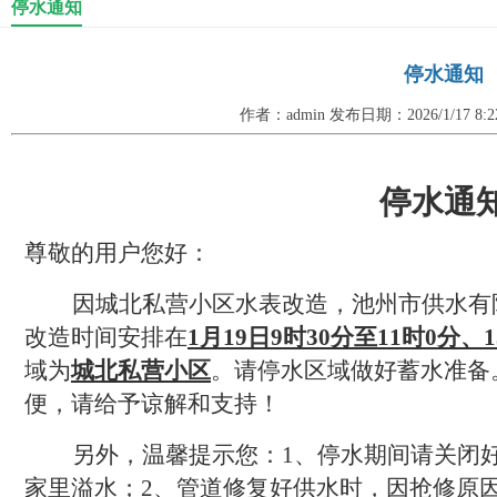
停水通知
停水通知
作者：admin 发布日期：2026/1/17 8
停水通
尊敬的用户您好：
因
城北私营小区水表改造
，池州市供水有
改造
时间安排在
1
月
19
日
9时30分至11时0分、1
域为
城北私营小区
。请停水区域做好蓄水准备
便，请给予谅解和支持！
另外，温馨提示您：
1、停水期间请关闭
家里溢水；2、管道修复好供水时，因抢修原