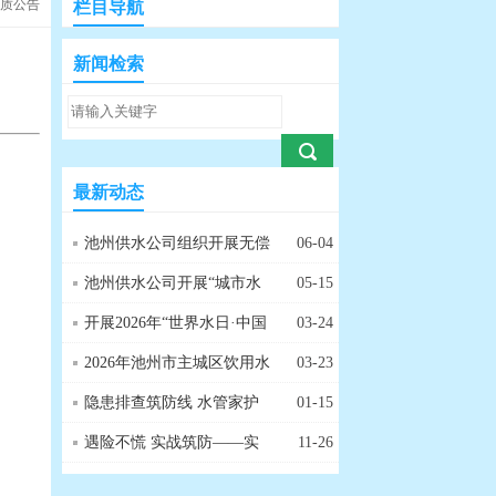
水质公告
栏目导航
新闻检索
】
最新动态
池州供水公司组织开展无偿
06-04
献血公益活动
池州供水公司开展“城市水
05-15
管家，暖心千万家”主题宣
开展2026年“世界水日·中国
03-24
传活动
水周”主题宣传活动
2026年池州市主城区饮用水
03-23
水质监测工作会商会顺利召
隐患排查筑防线 水管家护
01-15
开
航暖冬
遇险不慌 实战筑防——实
11-26
验室惰性气体（氮气）泄漏