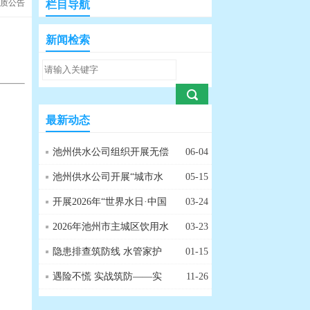
水质公告
栏目导航
新闻检索
】
最新动态
池州供水公司组织开展无偿
06-04
献血公益活动
池州供水公司开展“城市水
05-15
管家，暖心千万家”主题宣
开展2026年“世界水日·中国
03-24
传活动
水周”主题宣传活动
2026年池州市主城区饮用水
03-23
水质监测工作会商会顺利召
隐患排查筑防线 水管家护
01-15
开
航暖冬
遇险不慌 实战筑防——实
11-26
验室惰性气体（氮气）泄漏