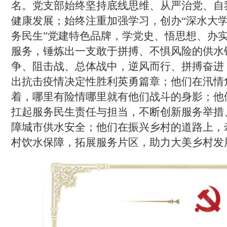
名。党支部始终坚持底线思维、从严治党、自
健康发展
；
始终注重加强学习，创办
“深水大
务民生”党建特色品牌，学党史、悟思想、办
服务，锤炼出一支敢于拼搏、不惧风险的供水
争、阻击战、总体战中，逆风而行、拼搏奋进
出抗击疫情决定性胜利英勇篇章
；
他们在汛情
着，哪里有险情哪里就有他们战斗的身影
；
他
扛起服务民生责任与担当，不断创新服务举措
障城市供水安全
；
他们在振兴乡村的道路上，
村饮水保障，拓展服务片区，助力大美乡村发