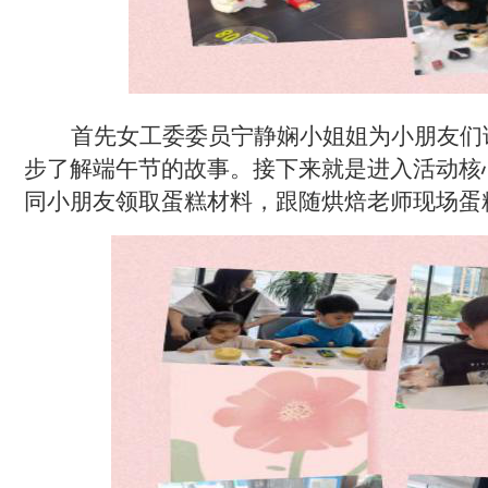
首先女工委
委员
宁静娴
小
姐姐
为
小朋友
们
步了解端午节的故事。接下来就是进入活动核
同小朋友领取蛋糕材料，跟随烘焙老师现场蛋糕